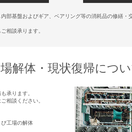
し内部基盤およびギア、ベアリング等の消耗品の修繕・
もご相談承ります。
工場解体・現状復帰につ
務も承ります。
はご相談ください。
よび工場の解体